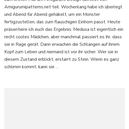
@Flauscheinhorn
Amigurumipatterns.net teil. Wochenlang habe ich überlegt
im
und Abend für Abend gehäkelt, um ein Monster
Amigurumi
fertigzustellen, das zum flauschigen Einhorn passt. Heute
Design
Contest
präsentiere ich euch das Ergebnis: Medusa ist eigentlich ein
recht cooles Mädchen, aber manchmal passiert es ihr, dass
sie in Rage gerät. Dann erwachen die Schlangen auf ihrem
Kopf zum Leben und niemand ist vor ihr sicher. Wer sie in
diesem Zustand erblickt, erstarrt zu Stein. Wenn es ganz
schlimm kommt, kann sie …