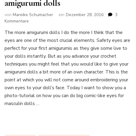
amigurumi dolls
von
Mareike Schumacher
ein
Dezember 28, 2016
3
zu
Kommentare
Photo-
The more amigurumi dolls I do the more I think that the
Tutorial:
eyes are one of the most crucial elements. Safety eyes are
How
to
perfect for your first amigurumis as they give some live to
embroider
your dolls instantly. But as you advance your crochet
big
techniques you might feel that you would like to give your
comic
amigurumi dolls a bit more of an own character. This is the
eyes
for
point at which you will not come around embroidering your
masculin
own eyes to your doll’s face. Today I want to show you a
amigurumi
photo-tutorial on how you can do big comic-like eyes for
dolls
masculin dolls …