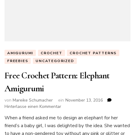
AMIGURUMI
CROCHET
CROCHET PATTERNS
FREEBIES
UNCATEGORIZED
Free Crochet Pattern: Elephant
Amigurumi
von
Mareike Schumacher
ein
November 13, 2016
zu
Hinterlasse einen Kommentar
Free
When a friend asked me to design an elephant for her
Crochet
friend’s a baby girl, I was delighted by the idea. She wanted
Pattern:
Elephant
to have a non-gendered toy without any pink or glitter or