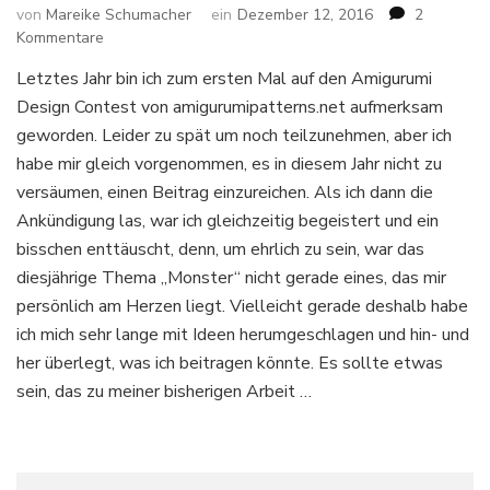
von
Mareike Schumacher
ein
Dezember 12, 2016
2
zu
Kommentare
Freie
Letztes Jahr bin ich zum ersten Mal auf den Amigurumi
Häkelanleitung:
Design Contest von amigurumipatterns.net aufmerksam
Medusa
Amigurumi
geworden. Leider zu spät um noch teilzunehmen, aber ich
Puppe
habe mir gleich vorgenommen, es in diesem Jahr nicht zu
Teil
versäumen, einen Beitrag einzureichen. Als ich dann die
1
Ankündigung las, war ich gleichzeitig begeistert und ein
bisschen enttäuscht, denn, um ehrlich zu sein, war das
diesjährige Thema „Monster“ nicht gerade eines, das mir
persönlich am Herzen liegt. Vielleicht gerade deshalb habe
ich mich sehr lange mit Ideen herumgeschlagen und hin- und
her überlegt, was ich beitragen könnte. Es sollte etwas
sein, das zu meiner bisherigen Arbeit …