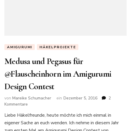
AMIGURUMI
HÄKELPROJEKTE
Medusa und Pegasus für
@Flauscheinhorn im Amigurumi
Design Contest
von
Mareike Schumacher
ein
Dezember 5, 2016
2
zu
Kommentare
Medusa
Liebe Häkelfreunde, heute möchte ich mich einmal in
und
eigener Sache an euch wenden. Ich nehme in diesem Jahr
Pegasus
für
zum ersten Mal am Amigurumi Design Contest von