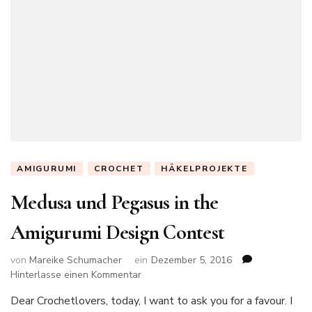
AMIGURUMI
CROCHET
HÄKELPROJEKTE
Medusa und Pegasus in the
Amigurumi Design Contest
von
Mareike Schumacher
ein
Dezember 5, 2016
zu
Hinterlasse einen Kommentar
Medusa
Dear Crochetlovers, today, I want to ask you for a favour. I
und