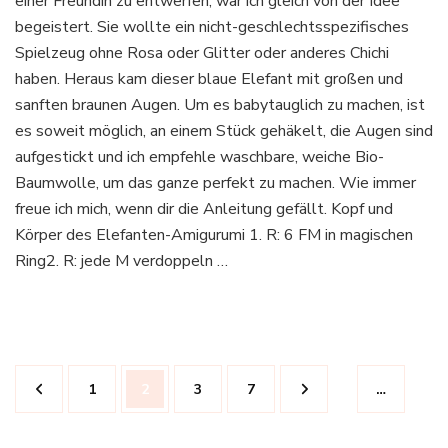
einer Freundin zu entwerfen, war ich gleich von der Idee
Elefant
begeistert. Sie wollte ein nicht-geschlechtsspezifisches
Spielzeug ohne Rosa oder Glitter oder anderes Chichi
haben. Heraus kam dieser blaue Elefant mit großen und
sanften braunen Augen. Um es babytauglich zu machen, ist
es soweit möglich, an einem Stück gehäkelt, die Augen sind
aufgestickt und ich empfehle waschbare, weiche Bio-
Baumwolle, um das ganze perfekt zu machen. Wie immer
freue ich mich, wenn dir die Anleitung gefällt. Kopf und
Körper des Elefanten-Amigurumi 1. R: 6 FM in magischen
Ring2. R: jede M verdoppeln …
Beitrags-
Seite
Seite
Seite
Seite
1
2
3
7
…
Navigation