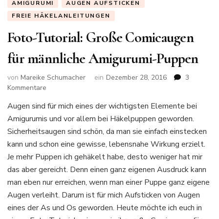
AMIGURUMI
AUGEN AUFSTICKEN
FREIE HÄKELANLEITUNGEN
Foto-Tutorial: Große Comicaugen
für männliche Amigurumi-Puppen
von
Mareike Schumacher
ein
Dezember 28, 2016
3
zu
Kommentare
Foto-
Augen sind für mich eines der wichtigsten Elemente bei
Tutorial:
Amigurumis und vor allem bei Häkelpuppen geworden.
Große
Comicaugen
Sicherheitsaugen sind schön, da man sie einfach einstecken
für
kann und schon eine gewisse, lebensnahe Wirkung erzielt.
männliche
Je mehr Puppen ich gehäkelt habe, desto weniger hat mir
Amigurumi-
das aber gereicht. Denn einen ganz eigenen Ausdruck kann
Puppen
man eben nur erreichen, wenn man einer Puppe ganz eigene
Augen verleiht. Darum ist für mich Aufsticken von Augen
eines der As und Os geworden. Heute möchte ich euch in