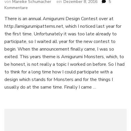
von
Mareike Schumacher
ein
Dezember 8, 2016
5
zu
Kommentare
Free
There is an annual Amigurumi Design Contest over at
Crochet
http://amigurumipatterns.net, which I noticed last year for
Pattern:
Medusa
the first time. Unfortunately it was too late already to
Amigurumi
participate, so I waited all year for the new contest to
Doll
begin. When the announcement finally came, I was so
Part
exited. This years theme is Amigurumi Monsters, which, to
1
be honest, is not really a topic I worked on before. So I had
to think for a long time how I could participate with a
design which stands for Monsters and for the things I
usually do at the same time. Finally I came …