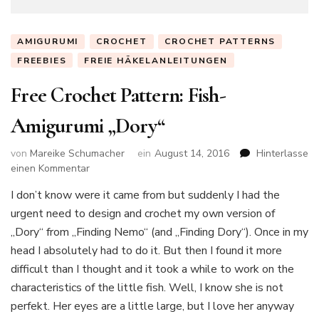
AMIGURUMI
CROCHET
CROCHET PATTERNS
FREEBIES
FREIE HÄKELANLEITUNGEN
Free Crochet Pattern: Fish-
Amigurumi „Dory“
von
Mareike Schumacher
ein
August 14, 2016
Hinterlasse
zu
einen Kommentar
Free
I don’t know were it came from but suddenly I had the
Crochet
urgent need to design and crochet my own version of
Pattern:
Fish-
„Dory“ from „Finding Nemo“ (and „Finding Dory“). Once in my
Amigurumi
head I absolutely had to do it. But then I found it more
„Dory“
difficult than I thought and it took a while to work on the
characteristics of the little fish. Well, I know she is not
perfekt. Her eyes are a little large, but I love her anyway