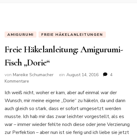
AMIGURUMI
FREIE HÄKELANLEITUNGEN
Freie Häkelanleitung: Amigurumi-
Fisch „Dorie“
von
Mareike Schumacher
ein
August 14, 2016
4
zu
Kommentare
Freie
Ich weiß nicht, woher er kam, aber auf einmal war der
Häkelanleitung:
Wunsch, mir meine eigene „Dorie“ zu häkeln, da und dann
Amigurumi-
Fisch
auch gleich so stark, dass er sofort umgesetzt werden
„Dorie“
musste. Ich hab mir das zwar leichter vorgestellt, als es
war – immer wieder fehlte noch diese oder jene Verzierung
zur Perfektion – aber nun ist sie ferig und ich liebe sie jetzt