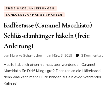
FREIE HÄKELANLEITUNGEN
SCHLÜSSELANHÄNGER HÄKELN
Kaffeetasse (Caramel Macchiato)
Schlüsselanhänger häkeln (freie
Anleitung)
zu
von
Mareike Schumacher
ein
März 3, 2019
2 Kommentare
Ka
Heute habe ich einen niemals leer werdenden Caramel
(C
Macchiato für Dich! Klingt gut? Dann ran an die Häkelnadel,
Ma
Sc
denn was kann mehr Glück bringen als ein ewig währender
hä
Kaffee?
(fr
Anl