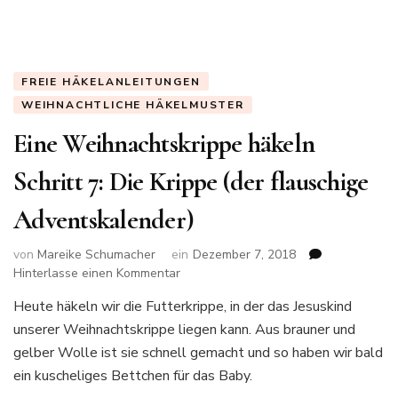
flauschige
Adventskalender)
FREIE HÄKELANLEITUNGEN
WEIHNACHTLICHE HÄKELMUSTER
Eine Weihnachtskrippe häkeln
Schritt 7: Die Krippe (der flauschige
Adventskalender)
von
Mareike Schumacher
ein
Dezember 7, 2018
zu
Hinterlasse einen Kommentar
Eine
Heute häkeln wir die Futterkrippe, in der das Jesuskind
Weihnachtskrippe
unserer Weihnachtskrippe liegen kann. Aus brauner und
häkeln
Schritt
gelber Wolle ist sie schnell gemacht und so haben wir bald
7:
ein kuscheliges Bettchen für das Baby.
Die