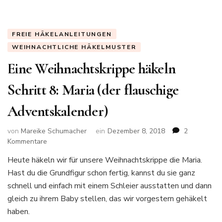
flauschige
Adventskalender)
FREIE HÄKELANLEITUNGEN
WEIHNACHTLICHE HÄKELMUSTER
Eine Weihnachtskrippe häkeln
Schritt 8: Maria (der flauschige
Adventskalender)
von
Mareike Schumacher
ein
Dezember 8, 2018
2
zu
Kommentare
Eine
Heute häkeln wir für unsere Weihnachtskrippe die Maria.
Weihnachtskrippe
Hast du die Grundfigur schon fertig, kannst du sie ganz
häkeln
Schritt
schnell und einfach mit einem Schleier ausstatten und dann
8:
gleich zu ihrem Baby stellen, das wir vorgestern gehäkelt
Maria
haben.
(der