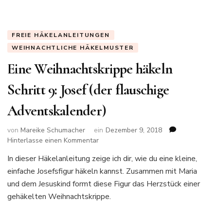
Teil
1
(der
FREIE HÄKELANLEITUNGEN
flauschige
Adventskalender)
WEIHNACHTLICHE HÄKELMUSTER
Eine Weihnachtskrippe häkeln
Schritt 9: Josef (der flauschige
Adventskalender)
von
Mareike Schumacher
ein
Dezember 9, 2018
zu
Hinterlasse einen Kommentar
Eine
In dieser Häkelanleitung zeige ich dir, wie du eine kleine,
Weihnachtskrippe
einfache Josefsfigur häkeln kannst. Zusammen mit Maria
häkeln
Schritt
und dem Jesuskind formt diese Figur das Herzstück einer
9:
gehäkelten Weihnachtskrippe.
Josef
(der