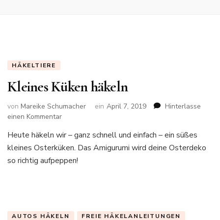
HÄKELTIERE
Kleines Küken häkeln
von
Mareike Schumacher
ein
April 7, 2019
Hinterlasse
zu
einen Kommentar
Kleines
Heute häkeln wir – ganz schnell und einfach – ein süßes
Küken
kleines Osterküken. Das Amigurumi wird deine Osterdeko
häkeln
so richtig aufpeppen!
AUTOS HÄKELN
FREIE HÄKELANLEITUNGEN