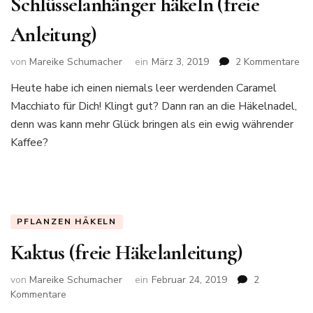
Schlüsselanhänger häkeln (freie
Anleitung)
zu
von
Mareike Schumacher
ein
März 3, 2019
2 Kommentare
Ka
Heute habe ich einen niemals leer werdenden Caramel
(C
Macchiato für Dich! Klingt gut? Dann ran an die Häkelnadel,
Ma
Sc
denn was kann mehr Glück bringen als ein ewig währender
hä
Kaffee?
(fr
Anl
PFLANZEN HÄKELN
Kaktus (freie Häkelanleitung)
von
Mareike Schumacher
ein
Februar 24, 2019
2
zu
Kommentare
Kaktus