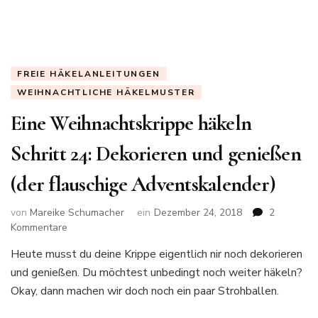
FREIE HÄKELANLEITUNGEN
WEIHNACHTLICHE HÄKELMUSTER
Eine Weihnachtskrippe häkeln
Schritt 24: Dekorieren und genießen
(der flauschige Adventskalender)
von
Mareike Schumacher
ein
Dezember 24, 2018
2
zu
Kommentare
Eine
Heute musst du deine Krippe eigentlich nir noch dekorieren
Weihnachtskrippe
und genießen. Du möchtest unbedingt noch weiter häkeln?
häkeln
Schritt
Okay, dann machen wir doch noch ein paar Strohballen.
24:
Dekorieren