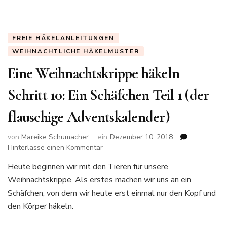
und
genießen
(der
FREIE HÄKELANLEITUNGEN
flauschige
Adventskalender)
WEIHNACHTLICHE HÄKELMUSTER
Eine Weihnachtskrippe häkeln
Schritt 10: Ein Schäfchen Teil 1 (der
flauschige Adventskalender)
von
Mareike Schumacher
ein
Dezember 10, 2018
zu
Hinterlasse einen Kommentar
Eine
Heute beginnen wir mit den Tieren für unsere
Weihnachtskrippe
Weihnachtskrippe. Als erstes machen wir uns an ein
häkeln
Schritt
Schäfchen, von dem wir heute erst einmal nur den Kopf und
10:
den Körper häkeln.
Ein
Schäfchen