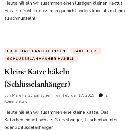
Heute häkeln wir zusammen einen lustigen kleinen Kaktus.
(freie
Er ist so fröhlich, dass man gar nicht anders kann als mit ihm
Häkelanleitung)
zu schmunzeln!
FREIE HÄKELANLEITUNGEN
HÄKELTIERE
SCHLÜSSELANHÄNGER HÄKELN
Kleine Katze häkeln
(Schlüsselanhänger)
von
Mareike Schumacher
ein
Februar 17, 2019
2
zu
Kommentare
Kleine
Heute häkeln wir zusammen eine kleine Katze. Das
Katze
Kätzchen eignet sich als Glücksbringer, Taschenbaumler
häkeln
(Schlüsselanhänger)
oder Schlüsselanhänger.