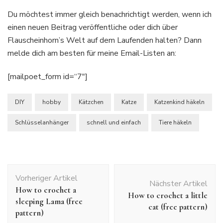
Du möchtest immer gleich benachrichtigt werden, wenn ich
einen neuen Beitrag veröffentliche oder dich über
Flauscheinhorn’s Welt auf dem Laufenden halten? Dann
melde dich am besten für meine Email-Listen an:
[mailpoet_form id=“7″]
DIY
hobby
Kätzchen
Katze
Katzenkind häkeln
Schlüsselanhänger
schnell und einfach
Tiere häkeln
Beitragsnavigation
Vorheriger Artikel
Nächster Artikel
How to crochet a
How to crochet a little
sleeping Lama (free
cat (free pattern)
pattern)