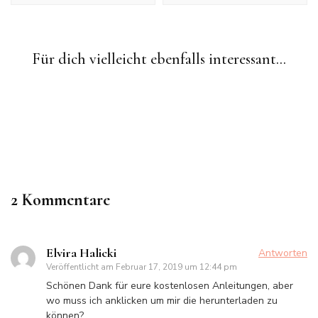
Freie Häkelanleitungen
Uncategorized
Für dich vielleicht ebenfalls interessant...
Augen aufsticken
Crochet Patterns
Freie
DIY: Axolotl Amigurumi häkeln
Freie Häkelanleitungen
Puppenkleidung häkeln
Häkelanleitungen
Freie Häkelanleitung: Eine kleine Meerjungfrau häkeln
Medusa Puppe häkeln Teil 2: große Comicaugen für
weibliche (Häkel-)Puppen
2 Kommentare
Elvira Halicki
Antworten
Veröffentlicht am
Februar 17, 2019 um 12:44 pm
Schönen Dank für eure kostenlosen Anleitungen, aber
wo muss ich anklicken um mir die herunterladen zu
können?