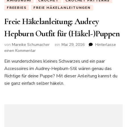
AMIGURUMI
CROCHET
CROCHET PATTERNS
FREEBIES
FREIE HÄKELANLEITUNGEN
Freie Häkelanleitung: Audrey
Hepburn Outfit für (Häkel-)Puppen
von
Mareike Schumacher
ein
Mai 29, 2016
Hinterlasse
zu
einen Kommentar
Freie
Ein wunderschönes kleines Schwarzes und ein paar
Häkelanleitung:
Accessoires im Audrey-Hepburn-Stil wären genau das
Audrey
Hepburn
Richtige für deine Puppe? Mit dieser Anleitung kannst du
Outfit
sie ganz einfach selber häkeln.
für
(Häkel-)Puppen