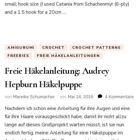
small hook size (I used Catania from Schachenmyr (6-ply)
and a 1.5 hook for a 20cm …
AMIGURUMI
CROCHET
CROCHET PATTERNS
FREEBIES
FREIE HÄKELANLEITUNGEN
Freie Häkelanleitung: Audrey
Hepburn Häkelpuppe
zu
von
Mareike Schumacher
ein
Mai 14, 2016
4 Kommentare
Fre
Nachdem ich schon eine Anleitung für ihre Augen und eine
Häk
für ihre Haare vorausgeschickt habe, damit ihr nicht allzu
Au
He
lange auf dieses Großprojekt warten müsst, ist sie nun
Hä
endlich fertig, meine Anleitung für eine Häkelpuppe im