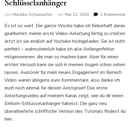
Schlüsselanhänger
zu
von
Mareike Schumacher
ein
Mai 21, 2016
1 Kommentar
Flau
Es ist so weit. Die ganze Woche habe ich fieberhaft daran
goe
gearbeitet, meine erste Video-Anleitung fertig zu stellen.
Yout
Anle
Jetzt ist sie endlich auf Youtube hochgeladen. Sie ist nicht
für
perfekt – wahrscheinlich habe ich alle Anfängerfehler
eine
mitgenommen, die man so machen kann. Aber für einen
Einh
ersten Versuch kann sie sich in meinen Augen schon sehen
Schl
lassen. Auslöser für mein neues Engagement im Bereich
Video waren übrigens eure Kommentare, also danke ich
euch noch einmal für diesen Anstupser! Das erste
Anleitungsvideo auf meinem Kanal zeigt, wie du dir einen
Einhorn-Schlüsselanhänger häkelst. Die ganz neu
überarbeitete schriftliche Version des Tutorials findest du
hier. …