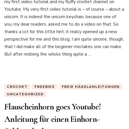
my first video-tutorial and my fluffy crochet channel on
Uni
Yo
Youtube. My very first video tutorial is – of course – about a
Cha
unicorn. It is indeed the unicorn keychain, because one of
you, my dear readers, asked me to do a video on that. So
thanks a lot for this little hint, it really opened up a new
perspective for me and this blog. I am quite sincere, though,
that I did make all of the beginner-mistakes one can make.
But after redoing the whole thing quite a …
CROCHET
FREEBIES
FREIE HÄKELANLEITUNGEN
UNCATEGORIZED
Flauscheinhorn goes Youtube!
Anleitung für einen Einhorn-