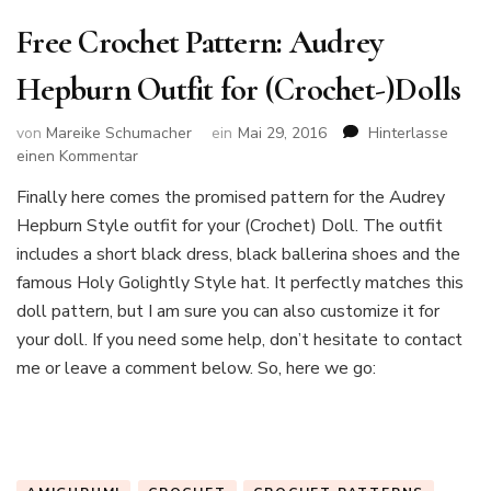
Free Crochet Pattern: Audrey
Hepburn Outfit for (Crochet-)Dolls
von
Mareike Schumacher
ein
Mai 29, 2016
Hinterlasse
zu
einen Kommentar
Free
Finally here comes the promised pattern for the Audrey
Crochet
Hepburn Style outfit for your (Crochet) Doll. The outfit
Pattern:
Audrey
includes a short black dress, black ballerina shoes and the
Hepburn
famous Holy Golightly Style hat. It perfectly matches this
Outfit
doll pattern, but I am sure you can also customize it for
for
your doll. If you need some help, don’t hesitate to contact
(Crochet-)Dolls
me or leave a comment below. So, here we go: