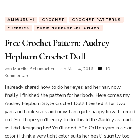
AMIGURUMI
CROCHET
CROCHET PATTERNS
FREEBIES
FREIE HÄKELANLEITUNGEN
Free Crochet Pattern: Audrey
Hepburn Crochet Doll
von
Mareike Schumacher
ein
Mai 14, 2016
10
zu
Kommentare
Free
I already shared how to do her eyes and her hair, now
Crochet
finally, I finished the pattern for her body. Here comes my
Pattern:
Audrey
Audrey Hepburn Style Crochet Doll! I tested it for two
Hepburn
yarn and hook sizes and now, I am quite happy how it turned
Crochet
out. So, I hope you’ll enjoy to do this little Audrey as much
Doll
as I did designing her! You’ll need: 50g Cotton yarn in a skin
color (I think a very light color suits her best) slightly too