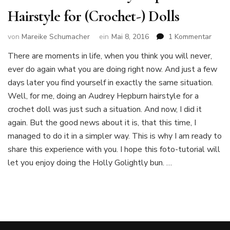
Hairstyle for (Crochet-) Dolls
zu
von
Mareike Schumacher
ein
Mai 8, 2016
1 Kommentar
Foto-
There are moments in life, when you think you will never,
Tutori
ever do again what you are doing right now. And just a few
Audr
Hepb
days later you find yourself in exactly the same situation.
Hairs
Well, for me, doing an Audrey Hepburn hairstyle for a
for
crochet doll was just such a situation. And now, I did it
(Croc
again. But the good news about it is, that this time, I
Dolls
managed to do it in a simpler way. This is why I am ready to
share this experience with you. I hope this foto-tutorial will
let you enjoy doing the Holly Golightly bun. …