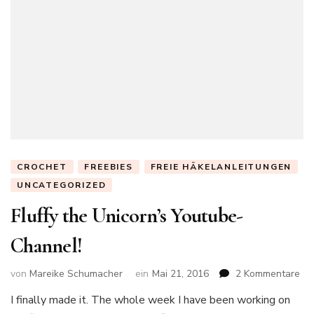
CROCHET
FREEBIES
FREIE HÄKELANLEITUNGEN
UNCATEGORIZED
Fluffy the Unicorn’s Youtube-
Channel!
zu
von
Mareike Schumacher
ein
Mai 21, 2016
2 Kommentare
Flu
I finally made it. The whole week I have been working on
the