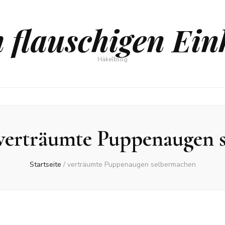
 flauschigen Ein
Häkelblog
verträumte Puppenaugen 
Startseite
/
verträumte Puppenaugen selbermachen