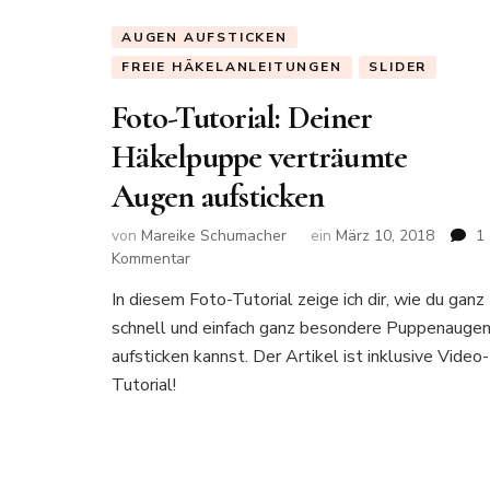
AUGEN AUFSTICKEN
FREIE HÄKELANLEITUNGEN
SLIDER
Foto-Tutorial: Deiner
Häkelpuppe verträumte
Augen aufsticken
von
Mareike Schumacher
ein
März 10, 2018
1
zu
Kommentar
Foto-
In diesem Foto-Tutorial zeige ich dir, wie du ganz
Tutorial:
schnell und einfach ganz besondere Puppenauge
Deiner
Häkelpuppe
aufsticken kannst. Der Artikel ist inklusive Video-
verträumte
Tutorial!
Augen
aufsticken