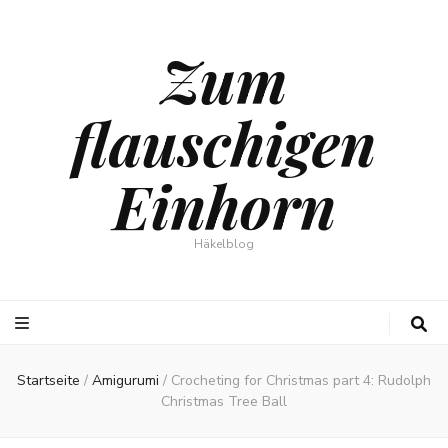
Zum
flauschigen
Einhorn
Häkelblog
Startseite
/
Amigurumi
/
Crocheting for Christmas part 4: Rudolph
Christmas Tree Ball