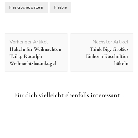
Free crochet pattern
Freebie
Beitragsnavigation
Vorheriger Artikel
Nächster Artikel
Häkeln für Weihnachten
Think Big: Großes
Teil 4: Rudolph
Einhorn Kuscheltier
Weihnachtsbaumkugel
häkeln
Amigurumi
Freebies
Freie Häkelanleitungen
Häkeltiere
Slider
Amigurumi
Augen aufsticken
Crochet
Crochet Patterns
Für dich vielleicht ebenfalls interessant...
Freie Häkelanleitung: Nilpferd mit Baby
Freie Häkelanleitungen
Häkelprojekte
Amigurumi
Crochet
Crochet Patterns
Freebies
Freie
Foto-Tutorial: Augen für Häkelpuppen
Häkelanleitungen
Free Crochet Pattern: Audrey Hepburn Crochet Doll