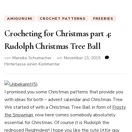
AMIGURUMI
CROCHET PATTERNS
FREEBIES
Crocheting for Christmas part 4:
Rudolph Christmas Tree Ball
von
Mareike Schumacher
ein
November 21, 2015
zu
Hinterlasse einen Kommentar
Crocheting
for
Christmas
part
I promised you some Christmas patterns that provide you
4:
with ideas for both – advent calendar and Christmas Tree.
Rudolph
We started of with a Christmas Tree Ball in form of
Frosty
Christmas
Tree
the Snowman
, now here comes somebody absolutely
Ball
essential for Christmas. Of course it is Rudolph the
rednosed Reighndeer! I hope you like the cute little guy