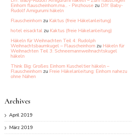
DIY: Baby-Rudolf Amigurumi häkeln – Zum flauschigen
Einhorn flauscheinhorn.ma... - Pinzhouse
zu
DIY: Baby-
Rudolf Amigurumi häkeln
Flauscheinhorn
zu
Kaktus (freie Häkelanleitung)
hotel eisacktal
zu
Kaktus (freie Häkelanleitung)
Häkeln für Weihnachten Teil 4: Rudolph
Weihnachtsbaumkugel – Flauscheinhorn
zu
Häkeln für
Weihnachten Teil 3: Schneemannweihnachtskugel
häkeln
Think Big: Großes Einhorn Kuscheltier häkeln –
Flauscheinhorn
zu
Freie Häkelanleitung: Einhorn nahezu
ohne Nähen
Archives
April 2019
März 2019