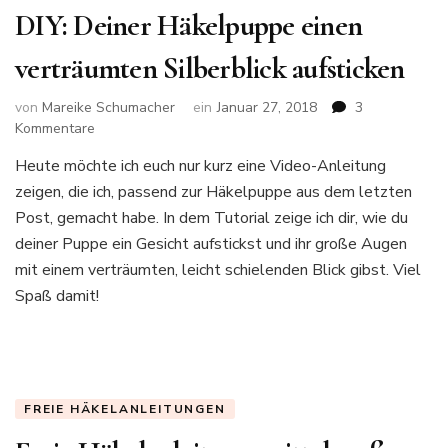
DIY: Deiner Häkelpuppe einen
verträumten Silberblick aufsticken
von
Mareike Schumacher
ein
Januar 27, 2018
3
zu
Kommentare
DIY:
Heute möchte ich euch nur kurz eine Video-Anleitung
Deiner
zeigen, die ich, passend zur Häkelpuppe aus dem letzten
Häkelpuppe
einen
Post, gemacht habe. In dem Tutorial zeige ich dir, wie du
verträumten
deiner Puppe ein Gesicht aufstickst und ihr große Augen
Silberblick
mit einem verträumten, leicht schielenden Blick gibst. Viel
aufsticken
Spaß damit!
FREIE HÄKELANLEITUNGEN