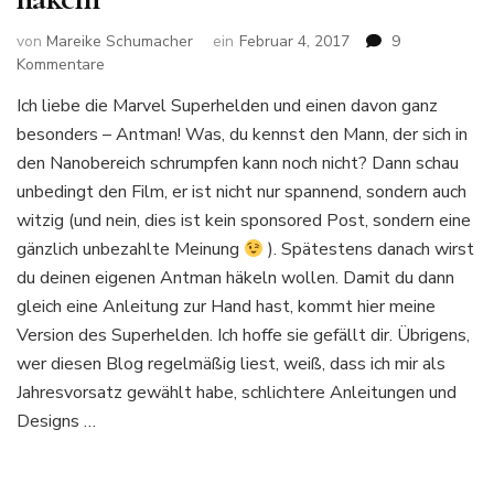
von
Mareike Schumacher
ein
Februar 4, 2017
9
zu
Kommentare
Freie
Ich liebe die Marvel Superhelden und einen davon ganz
Häkelanleitung:
besonders – Antman! Was, du kennst den Mann, der sich in
Von
Antman
den Nanobereich schrumpfen kann noch nicht? Dann schau
inspiriertes
unbedingt den Film, er ist nicht nur spannend, sondern auch
Superhelden-
witzig (und nein, dies ist kein sponsored Post, sondern eine
Amigurumi
gänzlich unbezahlte Meinung
). Spätestens danach wirst
häkeln
du deinen eigenen Antman häkeln wollen. Damit du dann
gleich eine Anleitung zur Hand hast, kommt hier meine
Version des Superhelden. Ich hoffe sie gefällt dir. Übrigens,
wer diesen Blog regelmäßig liest, weiß, dass ich mir als
Jahresvorsatz gewählt habe, schlichtere Anleitungen und
Designs …