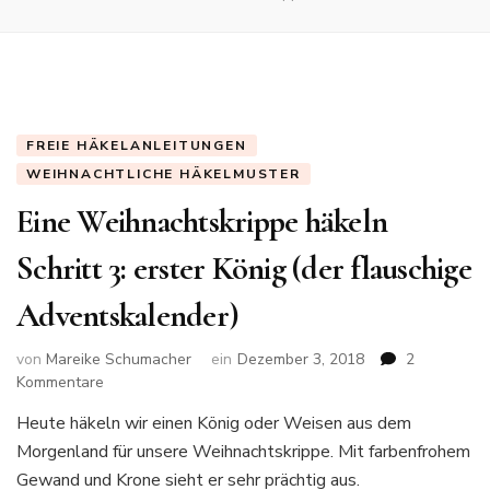
FREIE HÄKELANLEITUNGEN
WEIHNACHTLICHE HÄKELMUSTER
Eine Weihnachtskrippe häkeln
Schritt 3: erster König (der flauschige
Adventskalender)
von
Mareike Schumacher
ein
Dezember 3, 2018
2
zu
Kommentare
Eine
Heute häkeln wir einen König oder Weisen aus dem
Weihnachtskrippe
Morgenland für unsere Weihnachtskrippe. Mit farbenfrohem
häkeln
Schritt
Gewand und Krone sieht er sehr prächtig aus.