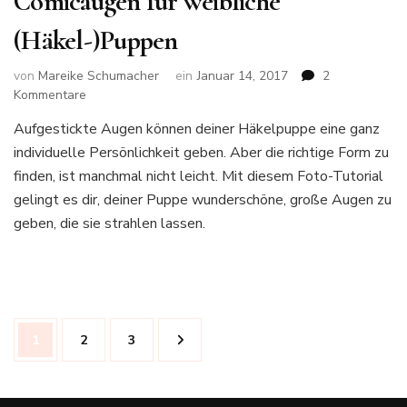
Comicaugen für weibliche
(Häkel-)Puppen
von
Mareike Schumacher
ein
Januar 14, 2017
2
zu
Kommentare
Medusa
Aufgestickte Augen können deiner Häkelpuppe eine ganz
Puppe
individuelle Persönlichkeit geben. Aber die richtige Form zu
häkeln
Teil
finden, ist manchmal nicht leicht. Mit diesem Foto-Tutorial
2:
gelingt es dir, deiner Puppe wunderschöne, große Augen zu
große
geben, die sie strahlen lassen.
Comicaugen
für
weibliche
(Häkel-)Puppen
Beitrags-
Seite
Seite
Seite
1
2
3
Navigation