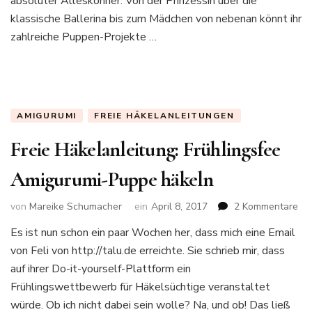
absoluter Alleskönner. Von der Prinzessin über die
klassische Ballerina bis zum Mädchen von nebenan könnt ihr
zahlreiche Puppen-Projekte …
AMIGURUMI
FREIE HÄKELANLEITUNGEN
Freie Häkelanleitung: Frühlingsfee
Amigurumi-Puppe häkeln
zu
von
Mareike Schumacher
ein
April 8, 2017
2 Kommentare
Fre
Es ist nun schon ein paar Wochen her, dass mich eine Email
Häk
von Feli von http://talu.de erreichte. Sie schrieb mir, dass
Frü
Am
auf ihrer Do-it-yourself-Plattform ein
Pu
Frühlingswettbewerb für Häkelsüchtige veranstaltet
hä
würde. Ob ich nicht dabei sein wolle? Na, und ob! Das ließ