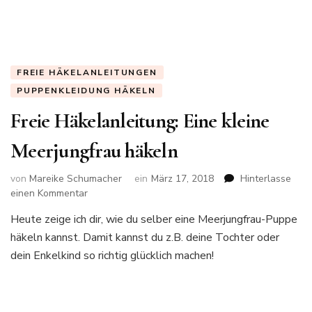
3:
erster
König
(der
flauschige
FREIE HÄKELANLEITUNGEN
Adventskalender)
PUPPENKLEIDUNG HÄKELN
Freie Häkelanleitung: Eine kleine
Meerjungfrau häkeln
von
Mareike Schumacher
ein
März 17, 2018
Hinterlasse
zu
einen Kommentar
Freie
Heute zeige ich dir, wie du selber eine Meerjungfrau-Puppe
Häkelanleitung:
häkeln kannst. Damit kannst du z.B. deine Tochter oder
Eine
kleine
dein Enkelkind so richtig glücklich machen!
Meerjungfrau
häkeln