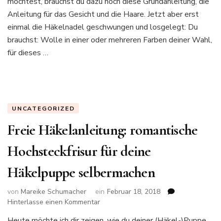
möchtest, brauchst du dazu noch diese Grundanleitung, die
Anleitung für das Gesicht und die Haare. Jetzt aber erst
einmal die Häkelnadel geschwungen und losgelegt: Du
brauchst: Wolle in einer oder mehreren Farben deiner Wahl,
für dieses …
UNCATEGORIZED
Freie Häkelanleitung: romantische
Hochsteckfrisur für deine
Häkelpuppe selbermachen
von
Mareike Schumacher
ein
Februar 18, 2018
zu
Hinterlasse einen Kommentar
Freie
Heute möchte ich dir zeigen, wie du deiner (Häkel-)Puppe