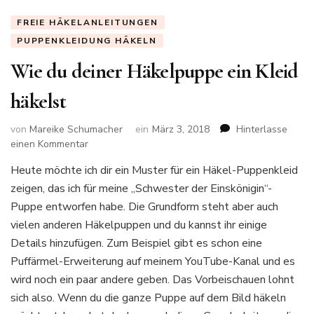
FREIE HÄKELANLEITUNGEN
PUPPENKLEIDUNG HÄKELN
Wie du deiner Häkelpuppe ein Kleid
häkelst
von
Mareike Schumacher
ein
März 3, 2018
Hinterlasse
zu
einen Kommentar
Wie
Heute möchte ich dir ein Muster für ein Häkel-Puppenkleid
du
zeigen, das ich für meine „Schwester der Einskönigin“-
deiner
Häkelpuppe
Puppe entworfen habe. Die Grundform steht aber auch
ein
vielen anderen Häkelpuppen und du kannst ihr einige
Kleid
Details hinzufügen. Zum Beispiel gibt es schon eine
häkelst
Puffärmel-Erweiterung auf meinem YouTube-Kanal und es
wird noch ein paar andere geben. Das Vorbeischauen lohnt
sich also. Wenn du die ganze Puppe auf dem Bild häkeln