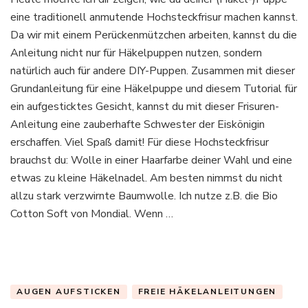
Häkelanleitung:
eine traditionell anmutende Hochsteckfrisur machen kannst.
romantische
Hochsteckfrisur
Da wir mit einem Perückenmützchen arbeiten, kannst du die
für
Anleitung nicht nur für Häkelpuppen nutzen, sondern
deine
natürlich auch für andere DIY-Puppen. Zusammen mit dieser
Häkelpuppe
Grundanleitung für eine Häkelpuppe und diesem Tutorial für
selbermachen
ein aufgesticktes Gesicht, kannst du mit dieser Frisuren-
Anleitung eine zauberhafte Schwester der Eiskönigin
erschaffen. Viel Spaß damit! Für diese Hochsteckfrisur
brauchst du: Wolle in einer Haarfarbe deiner Wahl und eine
etwas zu kleine Häkelnadel. Am besten nimmst du nicht
allzu stark verzwirnte Baumwolle. Ich nutze z.B. die Bio
Cotton Soft von Mondial. Wenn …
AUGEN AUFSTICKEN
FREIE HÄKELANLEITUNGEN