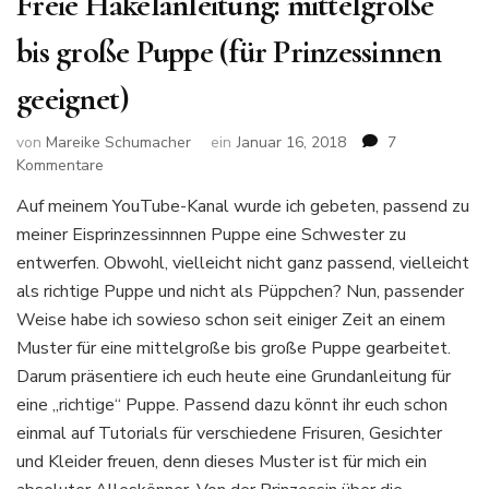
Freie Häkelanleitung: mittelgroße
bis große Puppe (für Prinzessinnen
geeignet)
von
Mareike Schumacher
ein
Januar 16, 2018
7
zu
Kommentare
Freie
Auf meinem YouTube-Kanal wurde ich gebeten, passend zu
Häkelanleitung:
meiner Eisprinzessinnnen Puppe eine Schwester zu
mittelgroße
bis
entwerfen. Obwohl, vielleicht nicht ganz passend, vielleicht
große
als richtige Puppe und nicht als Püppchen? Nun, passender
Puppe
Weise habe ich sowieso schon seit einiger Zeit an einem
(für
Muster für eine mittelgroße bis große Puppe gearbeitet.
Prinzessinnen
geeignet)
Darum präsentiere ich euch heute eine Grundanleitung für
eine „richtige“ Puppe. Passend dazu könnt ihr euch schon
einmal auf Tutorials für verschiedene Frisuren, Gesichter
und Kleider freuen, denn dieses Muster ist für mich ein