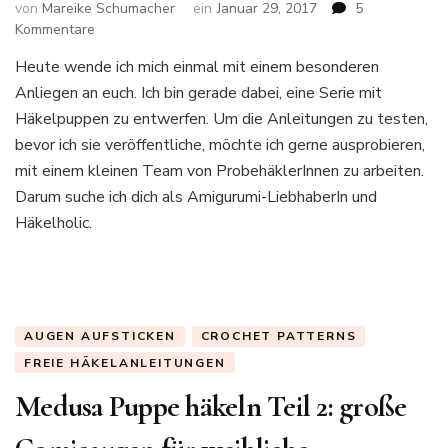
von
Mareike Schumacher
ein
Januar 29, 2017
5
zu
Kommentare
Auf
Heute wende ich mich einmal mit einem besonderen
der
Anliegen an euch. Ich bin gerade dabei, eine Serie mit
Suche
nach
Häkelpuppen zu entwerfen. Um die Anleitungen zu testen,
ProbehäklerInnen
bevor ich sie veröffentliche, möchte ich gerne ausprobieren,
mit einem kleinen Team von ProbehäklerInnen zu arbeiten.
Darum suche ich dich als Amigurumi-LiebhaberIn und
Häkelholic.
AUGEN AUFSTICKEN
CROCHET PATTERNS
FREIE HÄKELANLEITUNGEN
Medusa Puppe häkeln Teil 2: große