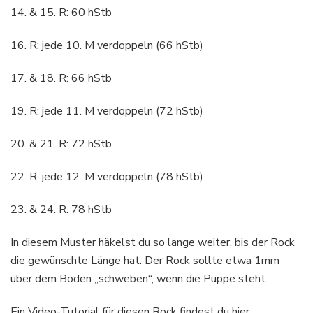
14. & 15. R: 60 hStb
16. R: jede 10. M verdoppeln (66 hStb)
17. & 18. R: 66 hStb
19. R: jede 11. M verdoppeln (72 hStb)
20. & 21. R: 72 hStb
22. R: jede 12. M verdoppeln (78 hStb)
23. & 24. R: 78 hStb
In diesem Muster häkelst du so lange weiter, bis der Rock
die gewünschte Länge hat. Der Rock sollte etwa 1mm
über dem Boden „schweben“, wenn die Puppe steht.
Ein Video-Tutorial für diesen Rock findest du hier: