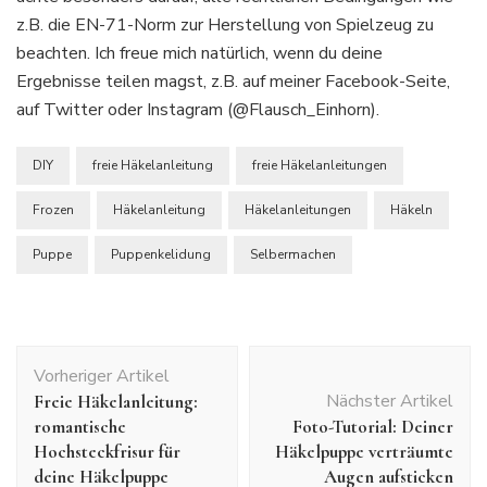
z.B. die EN-71-Norm zur Herstellung von Spielzeug zu
beachten. Ich freue mich natürlich, wenn du deine
Ergebnisse teilen magst, z.B. auf meiner Facebook-Seite,
auf Twitter oder Instagram (@Flausch_Einhorn).
DIY
freie Häkelanleitung
freie Häkelanleitungen
Frozen
Häkelanleitung
Häkelanleitungen
Häkeln
Puppe
Puppenkelidung
Selbermachen
Beitragsnavigation
Vorheriger Artikel
Nächster Artikel
Freie Häkelanleitung:
romantische
Foto-Tutorial: Deiner
Hochsteckfrisur für
Häkelpuppe verträumte
deine Häkelpuppe
Augen aufsticken