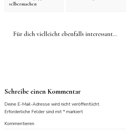
selbermachen
Freie Häkelanleitungen
weihnachtliche Häkelmuster
Eine Weihnachtskrippe häkeln Schritt 12: Der Schäfer (der
Für dich vielleicht ebenfalls interessant...
Freie Häkelanleitungen
weihnachtliche Häkelmuster
flauschige Adventskalender)
Eine Weihnachtskrippe häkeln Schritt 7: Die Krippe (der
Freie Häkelanleitungen
weihnachtliche Häkelmuster
flauschige Adventskalender)
Eine Weihnachtskrippe häkeln Schritt 23: Der Stall (der
flauschige Adventskalender)
Schreibe einen Kommentar
Deine E-Mail-Adresse wird nicht veröffentlicht.
Erforderliche Felder sind mit
*
markiert
Kommentieren