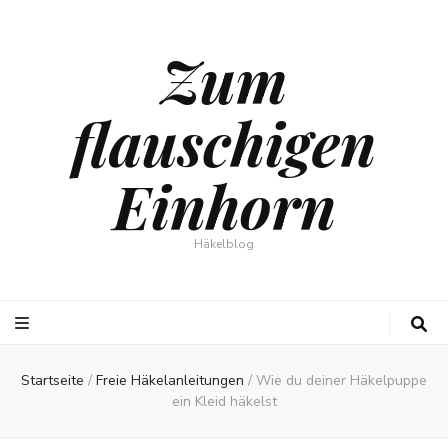
Zum
flauschigen
Einhorn
Häkelblog
Startseite
/
Freie Häkelanleitungen
/
Wie du deiner Häkelpuppe
ein Kleid häkelst