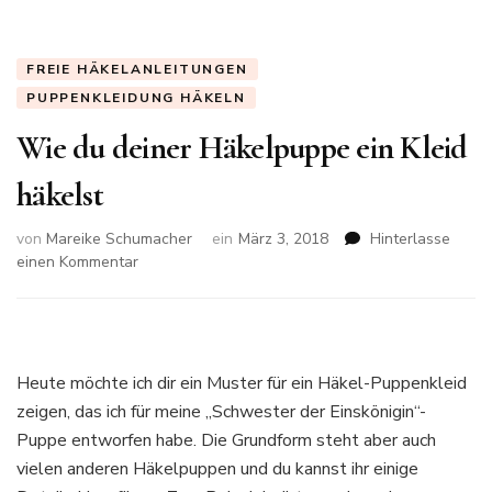
FREIE HÄKELANLEITUNGEN
PUPPENKLEIDUNG HÄKELN
Wie du deiner Häkelpuppe ein Kleid
häkelst
von
Mareike Schumacher
ein
März 3, 2018
Hinterlasse
zu
einen Kommentar
Wie
du
deiner
Häkelpuppe
ein
Heute möchte ich dir ein Muster für ein Häkel-Puppenkleid
Kleid
zeigen, das ich für meine „Schwester der Einskönigin“-
häkelst
Puppe entworfen habe. Die Grundform steht aber auch
vielen anderen Häkelpuppen und du kannst ihr einige