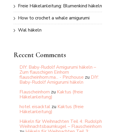
Freie Häkelanleitung: Blumenkind häkeln
How to crochet a whale amigurumi
Wal häkeln
Recent Comments
DIY: Baby-Rudolf Amigurumi häkeln –
Zum flauschigen Einhorn
flauscheinhorn.ma... - Pinzhouse
zu
DIY:
Baby-Rudolf Amigurumi häkeln
Flauscheinhorn
zu
Kaktus (freie
Häkelanleitung)
hotel eisacktal
zu
Kaktus (freie
Häkelanleitung)
Häkeln für Weihnachten Teil 4: Rudolph
Weihnachtsbaumkugel – Flauscheinhorn
zu
Häkeln für Weihnachten Teil 3: