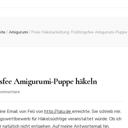
eite
/
Amigurumi
/
Freie Häkelanleitung: Frühlingsfee Amigurumi-Puppe
ngsfee Amigurumi-Puppe häkeln
zu
Kommentare
Freie
Häkelanleitung:
Frühlingsfee
ine Email von Feli von
http://talu.de
erreichte. Sie schrieb mir,
Amigurumi-
lingswettbewerb für Häkelsüchtige veranstaltet würde. Ob ich
Puppe
ir natürlich nicht entgehen. Auf meine Antwortemail hin,
häkeln