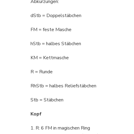
Abkürzungen:
dStb = Doppelstäbchen
FM = feste Masche
hStb = halbes Stäbchen
KM = Kettmasche
R = Runde
RhStb = halbes Reliefstäbchen
Stb = Stäbchen
Kopf
1. R: 6 FM in magischen Ring