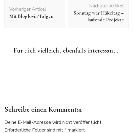
Beitragsnavigation
Nächster Artikel
Vorheriger Artikel
Sonntag war Häkeltag –
Mit Bloglovin‘ folgen
laufende Projekte
Allgemein
Häkelprojekte
Für dich vielleicht ebenfalls interessant...
Amigurumi
Häkelprojekte
Shop-Philosophie
Sonntag ist Häkeltag!
Manchmal braucht eine Mission ein Einhorn und manchmal
braucht ein Einhorn eine Mission #SosReef
Häkelprojekte
Sonntag war Häkeltag – laufende Projekte
Schreibe einen Kommentar
Deine E-Mail-Adresse wird nicht veröffentlicht.
Erforderliche Felder sind mit
*
markiert