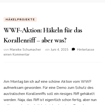
HÄKELPROJEKTE
WWF-Aktion: Häkeln für das
Korallenriff – aber was?
von
Mareike Schumacher
ein
Juni 4, 2015
Hinterlasse
zu
einen Kommentar
WWF-
Aktion:
Häkeln
für
das
Am Montag bin ich auf eine schöne Aktion vom WWF
Korallenriff
aufmerksam geworden. Für eine Demo zum Schutz des
–
australischen Korallenriffs soll ein riesiges Riff gehäkelt
aber
was?
werden. Naja, das Riff ist eigentlich schon fertig, aber nun