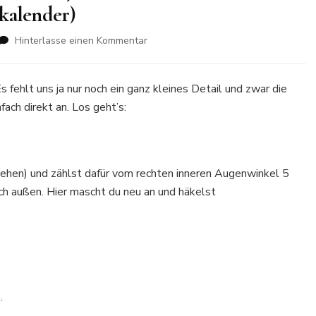
skalender)
zu
Hinterlasse einen Kommentar
Eine
Weihnachtskrippe
häkeln
 fehlt uns ja nur noch ein ganz kleines Detail und zwar die
Schritt
fach direkt an. Los geht’s:
17:
Ein
Dromedar
Teil
sehen) und zählst dafür vom rechten inneren Augenwinkel 5
4
–
ch außen. Hier mascht du neu an und häkelst
die
Ohren
(der
flauschige
Adventskalender)
.