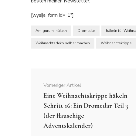
besten meinen Newsletter:
[wysija_form id=“1″]
Amigurumi häkeln
Dromedar
häkeln für Weihn
Weihnachtsdeko selber machen
Weihnachtskrippe
Beitragsnavigation
Vorheriger Artikel
Eine Weihnachtskrippe häkeln
Schritt 16: Ein Dromedar Teil 3
(der flauschige
Adventskalender)
Amigurumi
Freebies
Freie