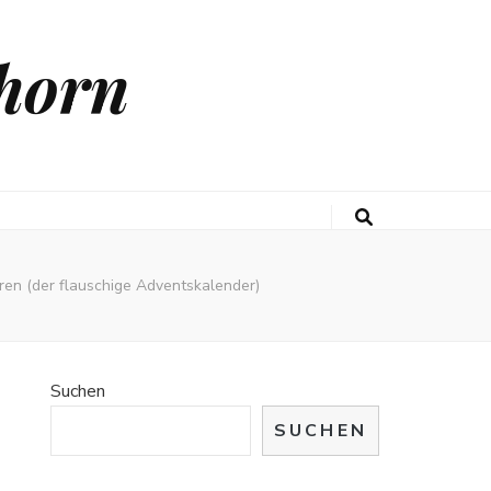
horn
hren (der flauschige Adventskalender)
Suchen
SUCHEN