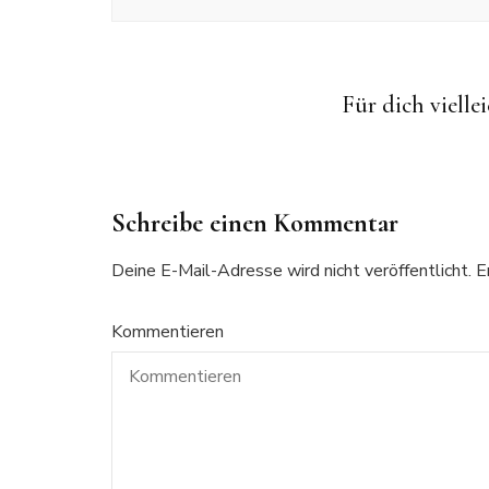
Freie Häkelanleitungen
Häkelanleitungen
weihnachtliche Häkelmuster
Freie Häkelanleitung:
Freie Häkelanleitungen
Eine Weihnachtskrippe häkeln
Löwenvater und Löwensohn
Schritt 7: Die Krippe (der
CAL: Drachen häkeln Teil 6 –
oder Löwenmutter und
Für dich viellei
flauschige Adventskalender)
die Beine
Löwentochter oder…
Schreibe einen Kommentar
Deine E-Mail-Adresse wird nicht veröffentlicht.
E
Kommentieren