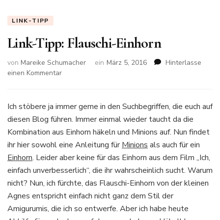
LINK-TIPP
Link-Tipp: Flauschi-Einhorn
von
Mareike Schumacher
ein
März 5, 2016
Hinterlasse
zu
einen Kommentar
Link-
Tipp:
Flauschi-
Ich stöbere ja immer gerne in den Suchbegriffen, die euch auf
Einhorn
diesen Blog führen. Immer einmal wieder taucht da die
Kombination aus Einhorn häkeln und Minions auf. Nun findet
ihr hier sowohl eine Anleitung für
Minions
als auch für ein
Einhorn
. Leider aber keine für das Einhorn aus dem Film „Ich,
einfach unverbesserlich“, die ihr wahrscheinlich sucht. Warum
nicht? Nun, ich fürchte, das Flauschi-Einhorn von der kleinen
Agnes entspricht einfach nicht ganz dem Stil der
Amigurumis, die ich so entwerfe. Aber ich habe heute