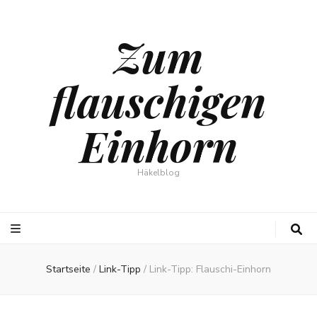
Zum
flauschigen
Einhorn
Häkelblog
Startseite
/
Link-Tipp
/
Link-Tipp: Flauschi-Einhorn