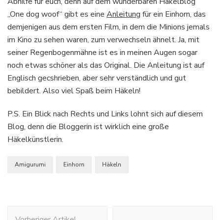
Abhilfe für euch, denn auf dem wunderbaren Häkelblog
„One dog woof“ gibt es eine
Anleitung
für ein Einhorn, das
demjenigen aus dem ersten Film, in dem die Minions jemals
im Kino zu sehen waren, zum verwechseln ähnelt. Ja, mit
seiner Regenbogenmähne ist es in meinen Augen sogar
noch etwas schöner als das Original. Die Anleitung ist auf
Englisch gecshrieben, aber sehr verständlich und gut
bebildert. Also viel Spaß beim Häkeln!
P.S. Ein Blick nach Rechts und Links lohnt sich auf diesem
Blog, denn die Bloggerin ist wirklich eine große
Häkelkünstlerin.
Amigurumi
Einhorn
Häkeln
Beitragsnavigation
Vorheriger Artikel