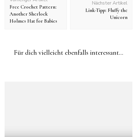
Nächster Artikel
Free Crochet Pattern:
Link-Tipp: Fluffy the
Another Sherlock
Unicorn
Holmes Hat for Babies
Amigurumi
Häkelprojekte
Link-Tipp
Weihnachtsgeschenke häkeln Teil 1: Häkeln für die
Für dich vielleicht ebenfalls interessant...
Kinderküche
Amigurumi
Freebies
Link-Tipp
Link-Tipp: Freie Häkelanleitung Ohnezahn Amigurumi