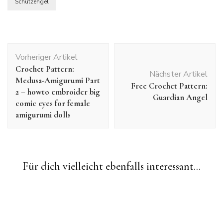
Schutzengel
Beitragsnavigation
Vorheriger Artikel
Crochet Pattern:
Nächster Artikel
Medusa-Amigurumi Part
Free Crochet Pattern:
2 – howto embroider big
Guardian Angel
comic eyes for female
amigurumi dolls
Amigurumi
Crochet
Crochet Patterns
Freie
Häkelanleitungen
Häkelprojekte
Autos häkeln
Freie Häkelanleitungen
Für dich vielleicht ebenfalls interessant...
Photo-Tutorial: Eyes for Crochet Dolls
Schlüsselanhänger häkeln
Feuerwehrauto-Schlüsselanhänger häkeln
Freie Häkelanleitungen
CAL: Drachen häkeln Teil 8 – die Flügel