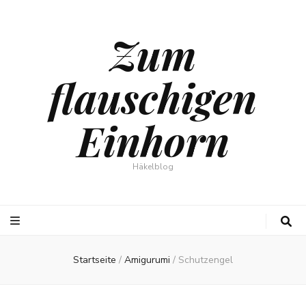
Zum
flauschigen
Einhorn
Häkelblog
Startseite
/
Amigurumi
/
Schutzengel