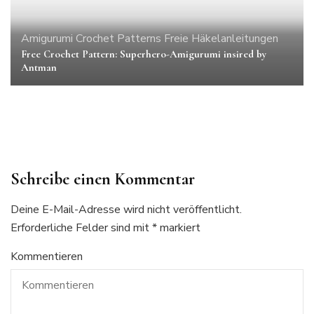
Amigurumi
Crochet Patterns
Freie Häkelanleitungen
Free Crochet Pattern: Superhero-Amigurumi insired by
Freie Häkelanleitungen
weihnachtliche Häkelmuster
Antman
Eine Weihnachtskrippe häkeln Schritt 12: Der Schäfer (der
flauschige Adventskalender)
Schreibe einen Kommentar
Deine E-Mail-Adresse wird nicht veröffentlicht.
Erforderliche Felder sind mit
*
markiert
Kommentieren