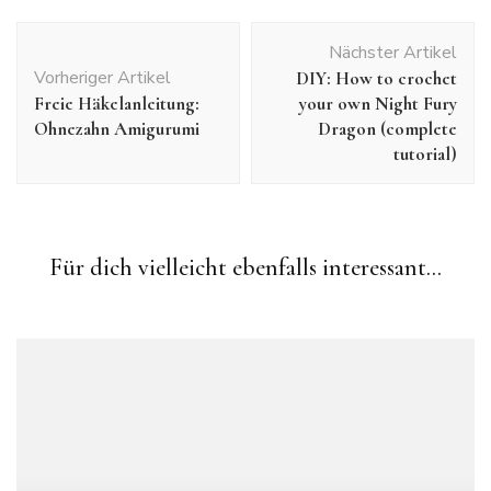
Beitragsnavigation
Nächster Artikel
Vorheriger Artikel
DIY: How to crochet
Freie Häkelanleitung:
your own Night Fury
Ohnezahn Amigurumi
Dragon (complete
tutorial)
Crochet
Crochet Patterns
Freebies
Freie
Häkelanleitungen
Für dich vielleicht ebenfalls interessant...
Free Crochet Pattern: Sherlock Holmes Hat for Babys