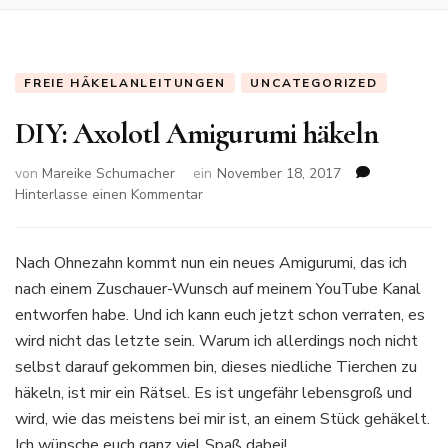
FREIE HÄKELANLEITUNGEN
UNCATEGORIZED
DIY: Axolotl Amigurumi häkeln
von
Mareike Schumacher
ein
November 18, 2017
zu
Hinterlasse einen Kommentar
DIY:
Axolotl
Amigurumi
Nach Ohnezahn kommt nun ein neues Amigurumi, das ich
häkeln
nach einem Zuschauer-Wunsch auf meinem YouTube Kanal
entworfen habe. Und ich kann euch jetzt schon verraten, es
wird nicht das letzte sein. Warum ich allerdings noch nicht
selbst darauf gekommen bin, dieses niedliche Tierchen zu
häkeln, ist mir ein Rätsel. Es ist ungefähr lebensgroß und
wird, wie das meistens bei mir ist, an einem Stück gehäkelt.
Ich wünsche euch ganz viel Spaß dabei!