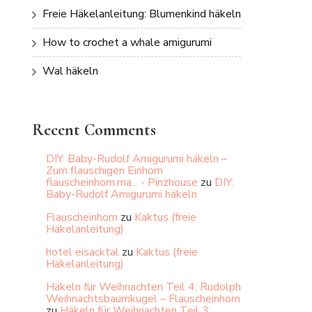
Freie Häkelanleitung: Blumenkind häkeln
How to crochet a whale amigurumi
Wal häkeln
Recent Comments
DIY: Baby-Rudolf Amigurumi häkeln –
Zum flauschigen Einhorn
flauscheinhorn.ma... - Pinzhouse
zu
DIY:
Baby-Rudolf Amigurumi häkeln
Flauscheinhorn
zu
Kaktus (freie
Häkelanleitung)
hotel eisacktal
zu
Kaktus (freie
Häkelanleitung)
Häkeln für Weihnachten Teil 4: Rudolph
Weihnachtsbaumkugel – Flauscheinhorn
zu
Häkeln für Weihnachten Teil 3: