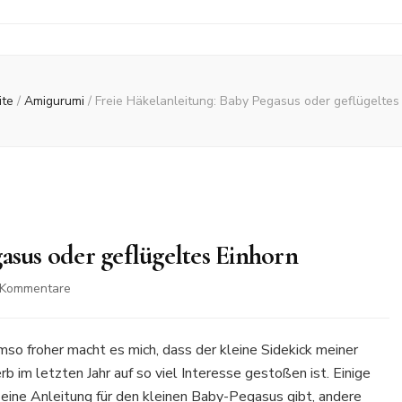
ite
/
Amigurumi
/
Freie Häkelanleitung: Baby Pegasus oder geflügeltes
asus oder geflügeltes Einhorn
zu
 Kommentare
Freie
Häkelanleitung:
Baby
mso froher macht es mich, dass der kleine Sidekick meiner
Pegasus
im letzten Jahr auf so viel Interesse gestoßen ist. Einige
oder
 eine Anleitung für den kleinen Baby-Pegasus gibt, andere
geflügeltes