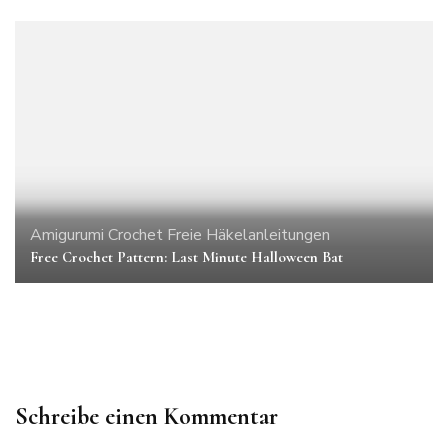
Amigurumi
Crochet
Freie Häkelanleitungen
Amigurumi
Crochet Patterns
Freebies
Free Crochet Pattern: Last Minute Halloween Bat
Crocheting for Christmas part 4: Rudolph Christmas Tree
Ball
Schreibe einen Kommentar