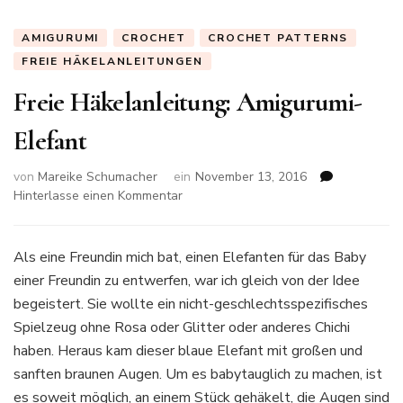
AMIGURUMI
CROCHET
CROCHET PATTERNS
FREIE HÄKELANLEITUNGEN
Freie Häkelanleitung: Amigurumi-
Elefant
von
Mareike Schumacher
ein
November 13, 2016
zu
Hinterlasse einen Kommentar
Freie
Häkelanleitung:
Amigurumi-
Als eine Freundin mich bat, einen Elefanten für das Baby
Elefant
einer Freundin zu entwerfen, war ich gleich von der Idee
begeistert. Sie wollte ein nicht-geschlechtsspezifisches
Spielzeug ohne Rosa oder Glitter oder anderes Chichi
haben. Heraus kam dieser blaue Elefant mit großen und
sanften braunen Augen. Um es babytauglich zu machen, ist
es soweit möglich, an einem Stück gehäkelt, die Augen sind