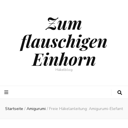
Zum
flauschigen
Einhorn
Häkelblog
Startseite
/
Amigurumi
/
Freie Häkelanleitung: Amigurumi-Elefant